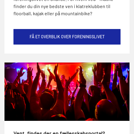
finder du din nye bedste ven i klatreklubben til
floorball, kajak eller på mountainbike?
FÅ ET OVERBLIK OVER FORENINGSLIVET
Vent, findes der en fællesskabsportal?