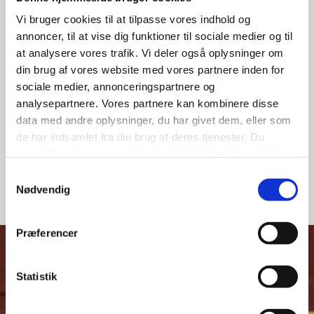
Mød en international
Vi bruger cookies til at tilpasse vores indhold og
Horsens er en international studieby, der hvert år
annoncer, til at vise dig funktioner til sociale medier og til
tiltrækker studerende fra hele verden. Vil du lære
at analysere vores trafik. Vi deler også oplysninger om
nogle af dem at kende? Deltag i arrangementet
din brug af vores website med vores partnere inden for
'Discover the Locals', hvor du har mulighed for at
sociale medier, annonceringspartnere og
møde og netværke med internationale tilflyttere.
analysepartnere. Vores partnere kan kombinere disse
data med andre oplysninger, du har givet dem, eller som
de har indsamlet fra din brug af deres tjenester. Du
TILMELD DIG LIGE HER
samtykker til vores cookies, hvis du fortsætter med at
anvende vores hjemmeside.
Samtykkevalg
Nødvendig
Præferencer
Statistik