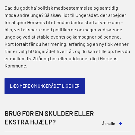
Gad du godt ha’ politisk medbestemmelse og samtidig
møde andre unge? Så skæv lidt til Ungerådet, der arbejder
for at gøre Horsens til et endnu bedre sted at være ung –
bl.a. ved at sparre med politikerne om sager vedrørende
unge og ved at stable events og kampagner på benene.
Kort fortalt får du her mening, erfaring og en ny flok venner.
Der er valg til Ungerådet hvert år, og du kan stille op, hvis du
er mellem 15-29 år og bor eller uddanner dig i Horsens
Kommune.
LÆS MERE OM UNGERÅDET LIGE HER
BRUG FOR EN SKULDER ELLER
EKSTRA HJÆLP?
Åbn alle