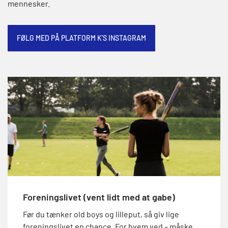
mennesker.
FØLG MED PÅ PLATFORM K'S INSTAGRAM
Foreningslivet (vent lidt med at gabe)
Før du tænker old boys og lilleput, så giv lige
foreningslivet en chance. For hvem ved – måske